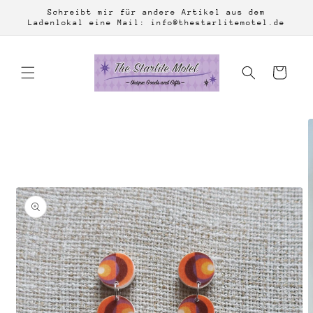
Direkt
Schreibt mir für andere Artikel aus dem
zum
Ladenlokal eine Mail: info@thestarlitemotel.de
Inhalt
Warenkorb
duktinformationen
ingen