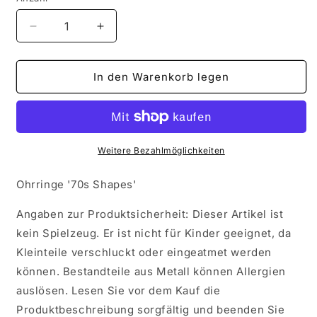
Verringere
Erhöhe
die
die
Menge
Menge
für
für
In den Warenkorb legen
Ohrringe
Ohrringe
&#39;Seventies
&#39;Seventies
Shapes&#39;
Shapes&#39;
Weitere Bezahlmöglichkeiten
Ohrringe '70s Shapes'
Angaben zur Produktsicherheit: Dieser Artikel ist
kein Spielzeug. Er ist nicht für Kinder geeignet, da
Kleinteile verschluckt oder eingeatmet werden
können. Bestandteile aus Metall können Allergien
auslösen. Lesen Sie vor dem Kauf die
Produktbeschreibung sorgfältig und beenden Sie