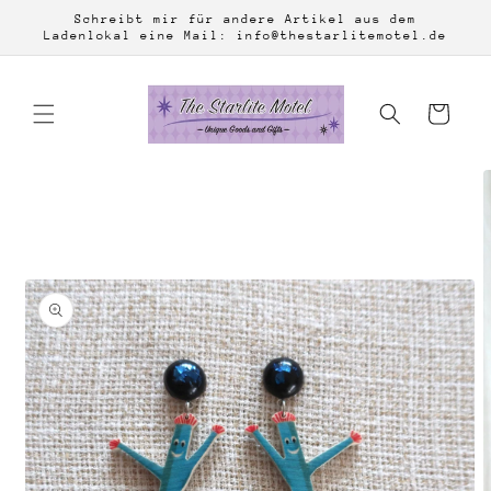
Direkt
Schreibt mir für andere Artikel aus dem
zum
Ladenlokal eine Mail: info@thestarlitemotel.de
Inhalt
Warenkorb
duktinformationen
ingen