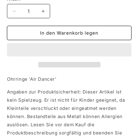
Verringere
Erhöhe
die
die
Menge
Menge
für
für
In den Warenkorb legen
Ohrringe
Ohrringe
&#39;Air
&#39;Air
Dancer&#39;
Dancer&#39;
Ohrringe 'Air Dancer'
Angaben zur Produktsicherheit: Dieser Artikel ist
kein Spielzeug. Er ist nicht für Kinder geeignet, da
Kleinteile verschluckt oder eingeatmet werden
können. Bestandteile aus Metall können Allergien
auslösen. Lesen Sie vor dem Kauf die
Produktbeschreibung sorgfältig und beenden Sie