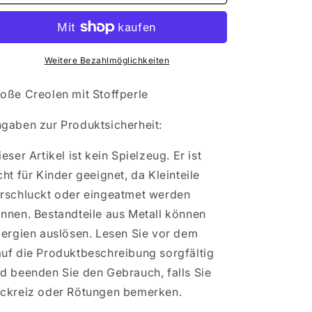
Große
Große
Creolen
Creolen
mit
mit
Stoffperle
Stoffperle
Weitere Bezahlmöglichkeiten
oße Creolen mit Stoffperle
gaben zur Produktsicherheit:
eser Artikel ist kein Spielzeug. Er ist
cht für Kinder geeignet, da Kleinteile
rschluckt oder eingeatmet werden
nnen. Bestandteile aus Metall können
lergien auslösen. Lesen Sie vor dem
uf die Produktbeschreibung sorgfältig
d beenden Sie den Gebrauch, falls Sie
ckreiz oder Rötungen bemerken.