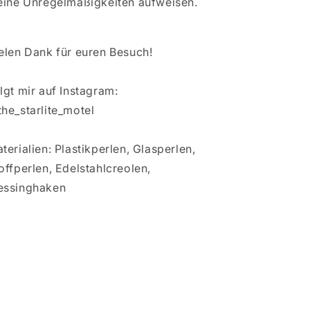
eine Unregelmäßigkeiten aufweisen.
elen Dank für euren Besuch!
lgt mir auf Instagram:
he_starlite_motel
terialien: Plastikperlen, Glasperlen,
offperlen, Edelstahlcreolen,
essinghaken