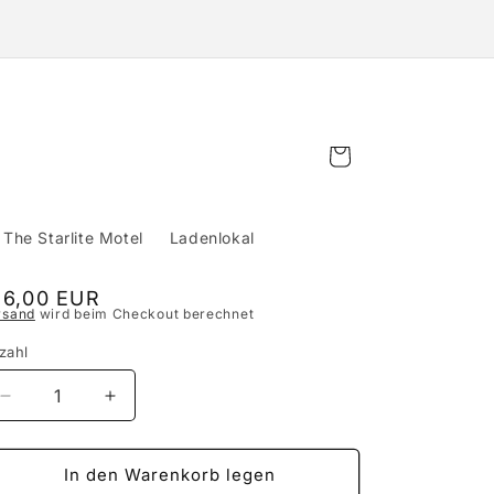
Warenkorb
The Starlite Motel
Ladenlokal
ormaler
16,00 EUR
rsand
wird beim Checkout berechnet
eis
zahl
Verringere
Erhöhe
die
die
Menge
Menge
für
für
In den Warenkorb legen