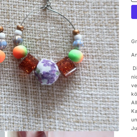
Gr
An
Di
ni
ve
kö
Al
Ka
un
Ju