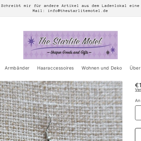
Schreibt mir für andere Artikel aus dem Ladenlokal eine
Mail: info@thestarlitemotel.de
Armbänder
Haaraccessoires
Wohnen und Deko
Über 
N
€
Ve
Pr
An