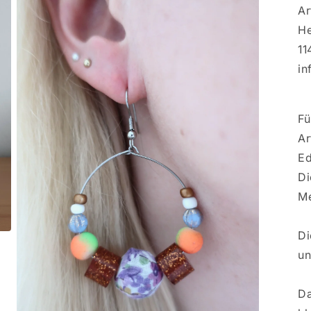
Ar
He
11
in
Fü
Ar
Ed
Di
Me
Di
un
Da