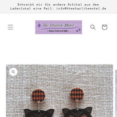
Direkt
Schreibt mir für andere Artikel aus dem
zum
Ladenlokal eine Mail: info@thestarlitemotel.de
Inhalt
Warenkorb
duktinformationen
ingen