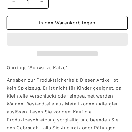
Verringere
Erhöhe
die
die
Menge
Menge
für
für
In den Warenkorb legen
Ohrringe
Ohrringe
&#39;Schwarze
&#39;Schwarze
Katze&#39;
Katze&#39;
Ohrringe 'Schwarze Katze'
Angaben zur Produktsicherheit: Dieser Artikel ist
kein Spielzeug. Er ist nicht für Kinder geeignet, da
Kleinteile verschluckt oder eingeatmet werden
können. Bestandteile aus Metall können Allergien
auslösen. Lesen Sie vor dem Kauf die
Produktbeschreibung sorgfältig und beenden Sie
den Gebrauch, falls Sie Juckreiz oder Rötungen