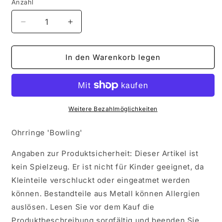
Anzahl
Verringere
Erhöhe
die
die
Menge
Menge
für
für
In den Warenkorb legen
Ohrringe
Ohrringe
&#39;Bowling&#39;
&#39;Bowling&#39;
Weitere Bezahlmöglichkeiten
Ohrringe 'Bowling'
Angaben zur Produktsicherheit: Dieser Artikel ist
kein Spielzeug. Er ist nicht für Kinder geeignet, da
Kleinteile verschluckt oder eingeatmet werden
können. Bestandteile aus Metall können Allergien
auslösen. Lesen Sie vor dem Kauf die
Produktbeschreibung sorgfältig und beenden Sie