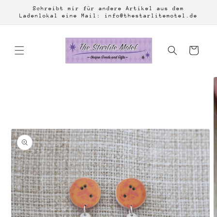
Direkt
Schreibt mir für andere Artikel aus dem
zum
Ladenlokal eine Mail: info@thestarlitemotel.de
Inhalt
Warenkorb
duktinformationen
ingen