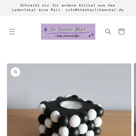
Direkt
Schreibt mir für andere Artikel aus dem
zum
Ladenlokal eine Mail: info@thestarlitemotel.de
Inhalt
Warenkorb
duktinformationen
ingen