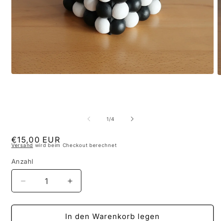
Medien
M
1
2
in
i
Modal
M
öffnen
ö
von
1
/
4
Normaler
€15,00 EUR
Versand
wird beim Checkout berechnet
Preis
Anzahl
Verringere
Erhöhe
die
die
Menge
Menge
für
für
In den Warenkorb legen