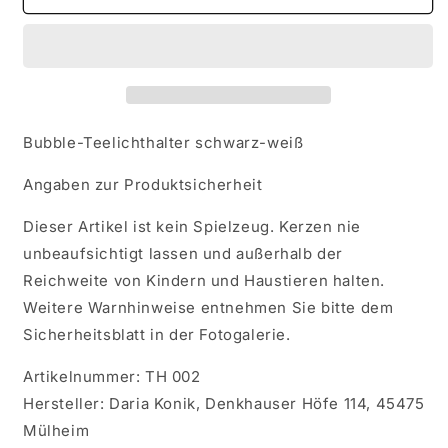
Bubble-
Bubble-
Teelichthalter
Teelichthalter
schwarz-
schwarz-
weiß
weiß
Bubble-Teelichthalter schwarz-weiß
Angaben zur Produktsicherheit
Dieser Artikel ist kein Spielzeug. Kerzen nie
unbeaufsichtigt lassen und außerhalb der
Reichweite von Kindern und Haustieren halten.
Weitere Warnhinweise entnehmen Sie bitte dem
Sicherheitsblatt in der Fotogalerie.
Artikelnummer: TH 002
Hersteller: Daria Konik, Denkhauser Höfe 114, 45475
Mülheim