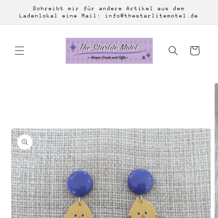
Direkt
Schreibt mir für andere Artikel aus dem
zum
Ladenlokal eine Mail: info@thestarlitemotel.de
Inhalt
Warenkorb
duktinformationen
ingen