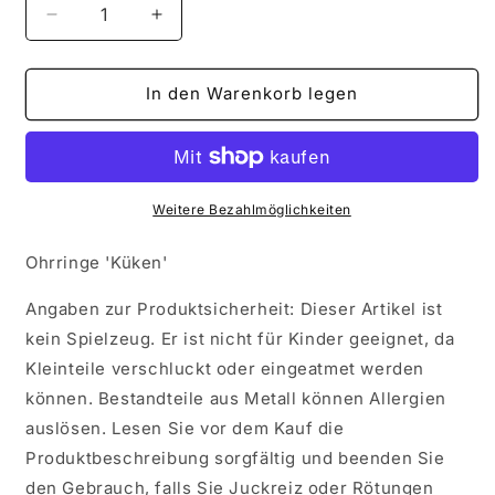
Verringere
Erhöhe
die
die
Menge
Menge
für
für
In den Warenkorb legen
Ohrringe
Ohrringe
&#39;Küken&#39;
&#39;Küken&#39;
Weitere Bezahlmöglichkeiten
Ohrringe 'Küken'
Angaben zur Produktsicherheit: Dieser Artikel ist
kein Spielzeug. Er ist nicht für Kinder geeignet, da
Kleinteile verschluckt oder eingeatmet werden
können. Bestandteile aus Metall können Allergien
auslösen. Lesen Sie vor dem Kauf die
Produktbeschreibung sorgfältig und beenden Sie
den Gebrauch, falls Sie Juckreiz oder Rötungen