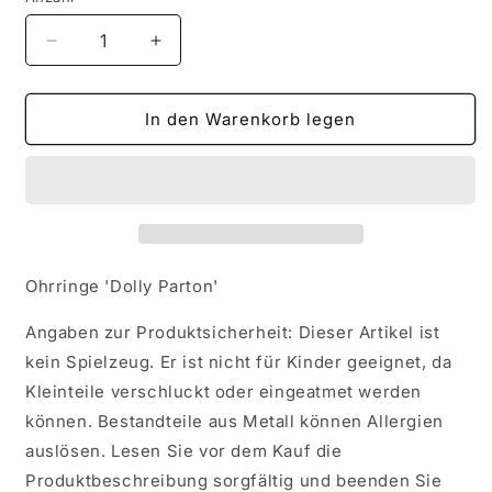
Verringere
Erhöhe
die
die
Menge
Menge
für
für
In den Warenkorb legen
Ohrringe
Ohrringe
&#39;Dolly
&#39;Dolly
Parton&#39;
Parton&#39;
Ohrringe 'Dolly Parton'
Angaben zur Produktsicherheit: Dieser Artikel ist
kein Spielzeug. Er ist nicht für Kinder geeignet, da
Kleinteile verschluckt oder eingeatmet werden
können. Bestandteile aus Metall können Allergien
auslösen. Lesen Sie vor dem Kauf die
Produktbeschreibung sorgfältig und beenden Sie