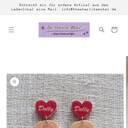
Direkt
Schreibt mir für andere Artikel aus dem
zum
Ladenlokal eine Mail: info@thestarlitemotel.de
Inhalt
Warenkorb
duktinformationen
ingen