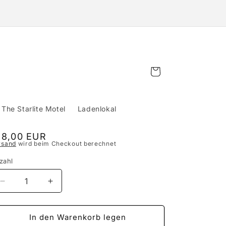
Warenkorb
The Starlite Motel
Ladenlokal
ormaler
18,00 EUR
rsand
wird beim Checkout berechnet
eis
zahl
Verringere
Erhöhe
die
die
Menge
Menge
für
für
In den Warenkorb legen