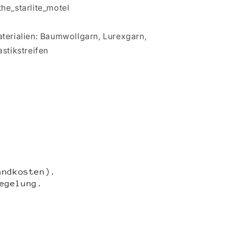
he_starlite_motel
terialien: Baumwollgarn, Lurexgarn,
astikstreifen
andkosten).
egelung.