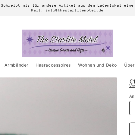
Schreibt mir für andere Artikel aus dem Ladenlokal eine
Mail: info@thestarlitemotel.de
Armbänder
Haaraccessoires
Wohnen und Deko
Über 
N
€
Ve
Pr
An