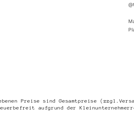
@t
Ma
Pl
ebenen Preise sind Gesamtpreise (zzgl.Vers
teuerbefreit aufgrund der Kleinunternehmerr