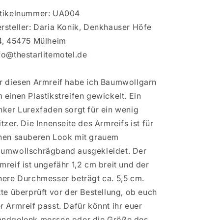
tikelnummer: UA004
rsteller: Daria Konik, Denkhauser Höfe
4, 45475 Mülheim
fo@thestarlitemotel.de
r diesen Armreif habe ich Baumwollgarn
 einen Plastikstreifen gewickelt. Ein
nker Lurexfaden sorgt für ein wenig
itzer. Die Innenseite des Armreifs ist für
nen sauberen Look mit grauem
umwollschrägband ausgekleidet. Der
mreif ist ungefähr 1,2 cm breit und der
nere Durchmesser beträgt ca. 5,5 cm.
tte überprüft vor der Bestellung, ob euch
r Armreif passt. Dafür könnt ihr euer
ndgelenk messen oder die Größe des