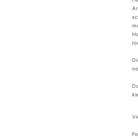
Ar
sc
mu
Ha
lo
Di
no
Da
kl
Vi
Fo