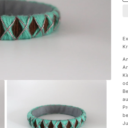
Ex
Kr
An
Ar
Ki
od
Be
au
Pr
be
Ju