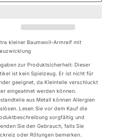
Extra
Extra
kleiner
kleiner
Baumwoll-
Baumwoll-
Armreif
Armreif
mit
mit
Kreuzwicklung
Kreuzwicklung
tra kleiner Baumwoll-Armreif mit
euzwicklung
gaben zur Produktsicherheit: Dieser
tikel ist kein Spielzeug. Er ist nicht für
nder geeignet, da Kleinteile verschluckt
er eingeatmet werden können.
standteile aus Metall können Allergien
slösen. Lesen Sie vor dem Kauf die
oduktbeschreibung sorgfältig und
enden Sie den Gebrauch, falls Sie
ckreiz oder Rötungen bemerken.