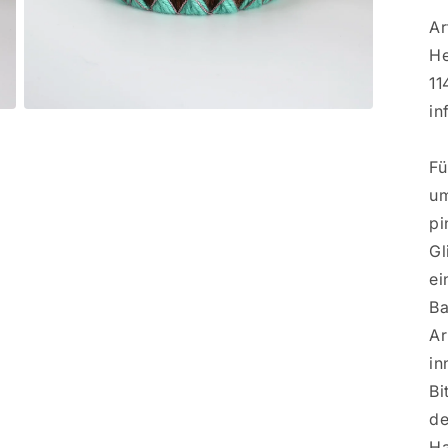
Ar
He
11
in
Medien
3
in
Modal
Fü
öffnen
um
pi
Gl
ei
Ba
Ar
in
Bi
de
Ha