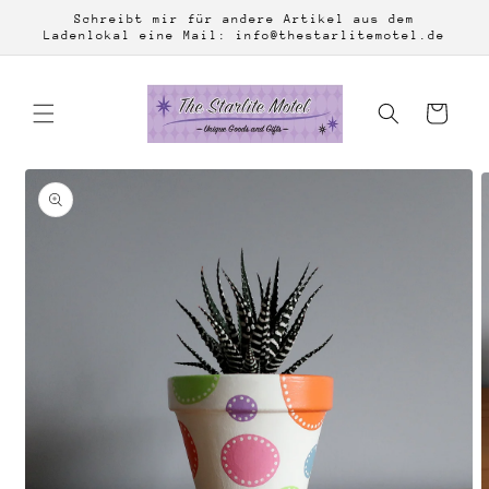
Direkt
Schreibt mir für andere Artikel aus dem
zum
Ladenlokal eine Mail: info@thestarlitemotel.de
Inhalt
Warenkorb
duktinformationen
ingen