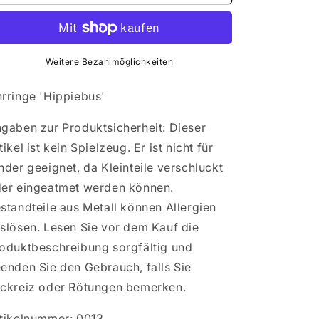
Ohrringe
Ohrringe
&#39;Hippiebus&#39;
&#39;Hippiebus&#39;
Weitere Bezahlmöglichkeiten
rringe 'Hippiebus'
gaben zur Produktsicherheit: Dieser
tikel ist kein Spielzeug. Er ist nicht für
nder geeignet, da Kleinteile verschluckt
er eingeatmet werden können.
standteile aus Metall können Allergien
slösen. Lesen Sie vor dem Kauf die
oduktbeschreibung sorgfältig und
enden Sie den Gebrauch, falls Sie
ckreiz oder Rötungen bemerken.
tikelnummer: 0013