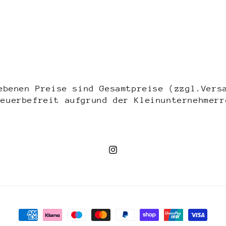
in
Modal
öffnen
ebenen Preise sind Gesamtpreise (zzgl.Vers
teuerbefreit aufgrund der Kleinunternehmerr
Instagram
Zahlungsmethoden