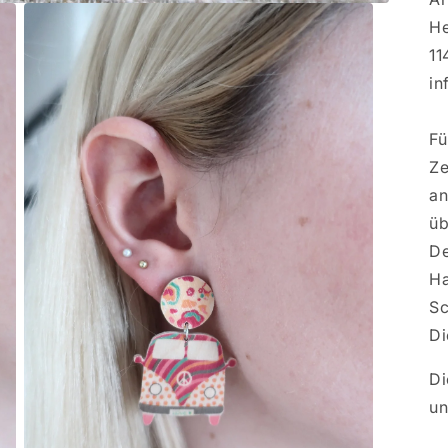
He
11
in
Fü
Ze
an
üb
De
Ha
Sc
Di
Di
un