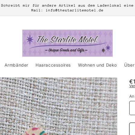
Schreibt mir für andere Artikel aus dem Ladenlokal eine
Mail: info@thestarlitemotel.de
Armbänder
Haaraccessoires
Wohnen und Deko
Über 
N
€
Ve
Pr
An