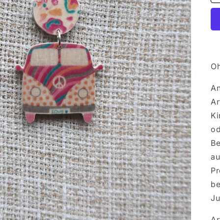
Oh
An
Ar
Ki
od
Be
au
Pr
be
Ju
Ar