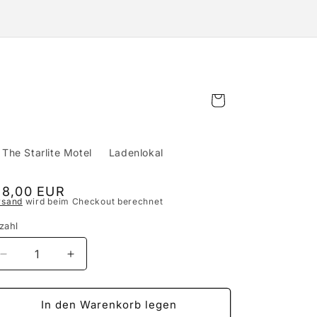
Warenkorb
The Starlite Motel
Ladenlokal
ormaler
18,00 EUR
rsand
wird beim Checkout berechnet
eis
zahl
Verringere
Erhöhe
die
die
Menge
Menge
für
für
In den Warenkorb legen