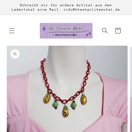
Direkt
Schreibt mir für andere Artikel aus dem
zum
Ladenlokal eine Mail: info@thestarlitemotel.de
Inhalt
Warenkorb
duktinformationen
ingen