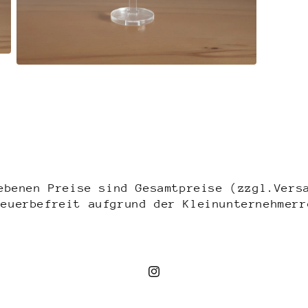
Medien
5
in
Modal
öffnen
ebenen Preise sind Gesamtpreise (zzgl.Vers
teuerbefreit aufgrund der Kleinunternehmerr
Instagram