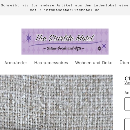
Schreibt mir für andere Artikel aus dem Ladenlokal eine
Mail: info@thestarlitemotel.de
Armbänder
Haaraccessoires
Wohnen und Deko
Über 
N
€
Ve
Pr
An