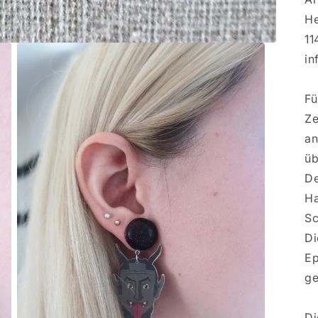
He
11
in
Fü
Ze
an
üb
De
Ha
Sc
Di
Ep
ge
Di