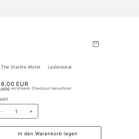
Warenkorb
The Starlite Motel
Ladenlokal
ormaler
18,00 EUR
rsand
wird beim Checkout berechnet
eis
zahl
Verringere
Erhöhe
die
die
Menge
Menge
für
für
In den Warenkorb legen