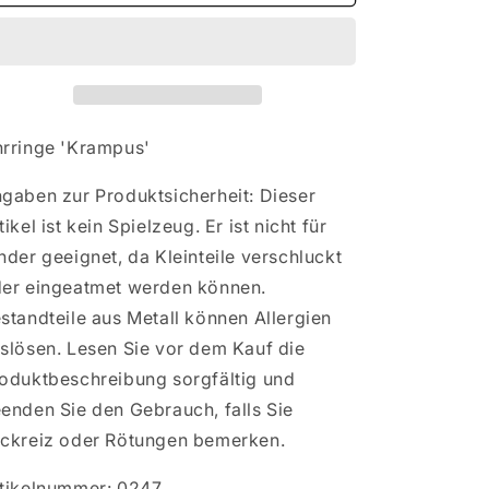
Ohrringe
Ohrringe
&#39;Krampus&#39;
&#39;Krampus&#39;
rringe 'Krampus'
gaben zur Produktsicherheit: Dieser
tikel ist kein Spielzeug. Er ist nicht für
nder geeignet, da Kleinteile verschluckt
er eingeatmet werden können.
standteile aus Metall können Allergien
slösen. Lesen Sie vor dem Kauf die
oduktbeschreibung sorgfältig und
enden Sie den Gebrauch, falls Sie
ckreiz oder Rötungen bemerken.
tikelnummer: 0247