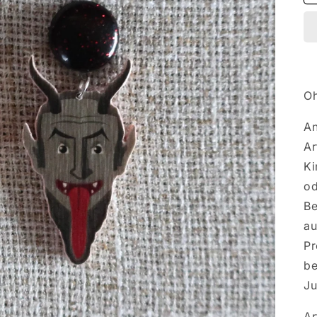
Oh
An
Ar
Ki
od
Be
au
Pr
be
Ju
Ar