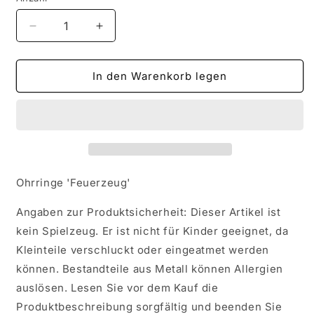
Verringere
Erhöhe
die
die
Menge
Menge
für
für
In den Warenkorb legen
Ohrringe
Ohrringe
&#39;Feuerzeug&#39;
&#39;Feuerzeug&#39;
Ohrringe 'Feuerzeug'
Angaben zur Produktsicherheit: Dieser Artikel ist
kein Spielzeug. Er ist nicht für Kinder geeignet, da
Kleinteile verschluckt oder eingeatmet werden
können. Bestandteile aus Metall können Allergien
auslösen. Lesen Sie vor dem Kauf die
Produktbeschreibung sorgfältig und beenden Sie