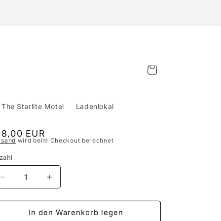
Warenkorb
The Starlite Motel
Ladenlokal
ormaler
18,00 EUR
rsand
wird beim Checkout berechnet
eis
zahl
Verringere
Erhöhe
die
die
Menge
Menge
für
für
In den Warenkorb legen