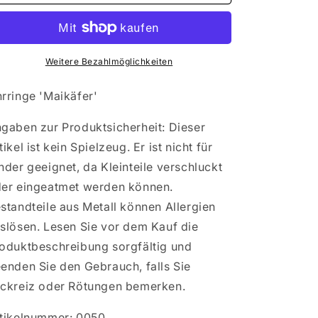
Ohrringe
Ohrringe
&#39;Maikäfer&#39;
&#39;Maikäfer&#39;
Weitere Bezahlmöglichkeiten
rringe 'Maikäfer'
gaben zur Produktsicherheit: Dieser
tikel ist kein Spielzeug. Er ist nicht für
nder geeignet, da Kleinteile verschluckt
er eingeatmet werden können.
standteile aus Metall können Allergien
slösen. Lesen Sie vor dem Kauf die
oduktbeschreibung sorgfältig und
enden Sie den Gebrauch, falls Sie
ckreiz oder Rötungen bemerken.
tikelnummer: 0050