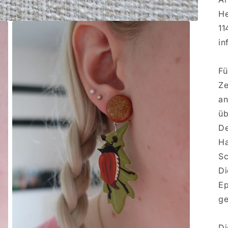
He
11
in
Fü
Ze
an
üb
De
Ha
Sc
Di
Ep
ge
Di