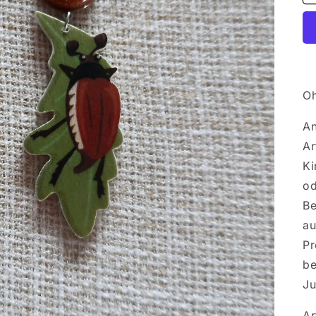
Oh
An
Ar
Ki
od
Be
au
Pr
be
Ju
Ar