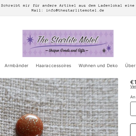
Schreibt mir für andere Artikel aus dem Ladenlokal eine
Mail: info@thestarlitemotel.de
Armbänder
Haaraccessoires
Wohnen und Deko
Über 
N
€
Ve
Pr
An