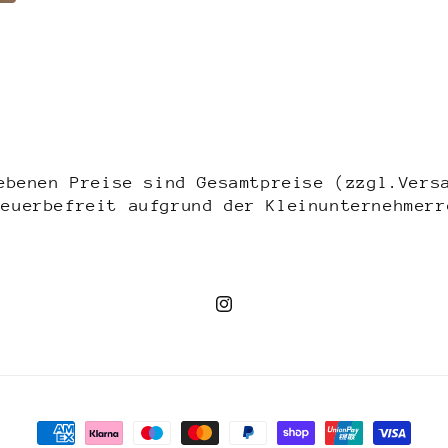
5
in
Modal
öffnen
ebenen Preise sind Gesamtpreise (zzgl.Vers
teuerbefreit aufgrund der Kleinunternehmerr
Instagram
Zahlungsmethoden