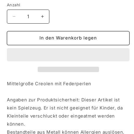
Anzahl
Verringere
Erhöhe
die
die
Menge
Menge
für
für
In den Warenkorb legen
Mittelgroße
Mittelgroße
Creolen
Creolen
mit
mit
Federperlen
Federperlen
Mittelgroße Creolen mit Federperlen
Angaben zur Produktsicherheit: Dieser Artikel ist
kein Spielzeug. Er ist nicht geeignet für Kinder, da
Kleinteile verschluckt oder eingeatmet werden
können.
Bestandteile aus Metall können Allergien auslösen.