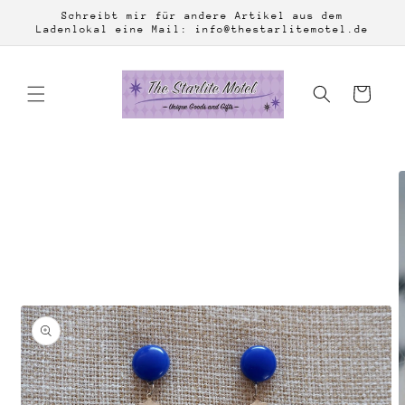
Direkt
Schreibt mir für andere Artikel aus dem
zum
Ladenlokal eine Mail: info@thestarlitemotel.de
Inhalt
Warenkorb
duktinformationen
ingen