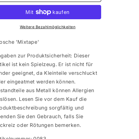
Brosche
Brosche
&#39;Mixtape&#39;
&#39;Mixtape&#39;
Weitere Bezahlmöglichkeiten
osche 'Mixtape'
gaben zur Produktsicherheit: Dieser
tikel ist kein Spielzeug. Er ist nicht für
nder geeignet, da Kleinteile verschluckt
er eingeatmet werden können.
standteile aus Metall können Allergien
slösen. Lesen Sie vor dem Kauf die
oduktbeschreibung sorgfältig und
enden Sie den Gebrauch, falls Sie
ckreiz oder Rötungen bemerken.
tikelnummer: 0083