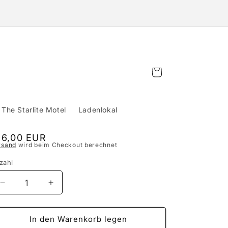
Warenkorb
The Starlite Motel
Ladenlokal
ormaler
16,00 EUR
rsand
wird beim Checkout berechnet
eis
zahl
Verringere
Erhöhe
die
die
Menge
Menge
für
für
In den Warenkorb legen