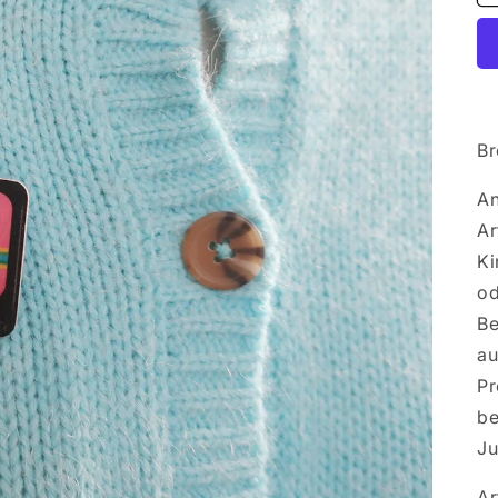
Br
An
Ar
Ki
od
Be
au
Pr
be
Ju
Ar