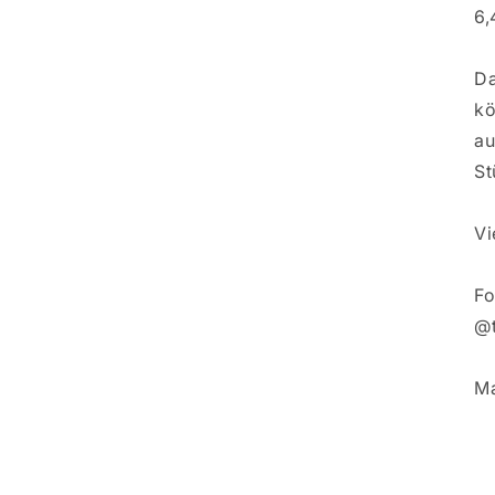
6,
Da
kö
au
St
Vi
Fo
@t
Ma