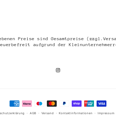
in
Modal
öffnen
ebenen Preise sind Gesamtpreise (zzgl.Vers
teuerbefreit aufgrund der Kleinunternehmerr
Instagram
Zahlungsmethoden
schutzerklärung
AGB
Versand
Kontaktinformationen
Impressum