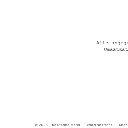
Modal
öffnen
Alle angeg
Umsatzs
© 2026,
The Starlite Motel
Widerrufsrecht
Daten