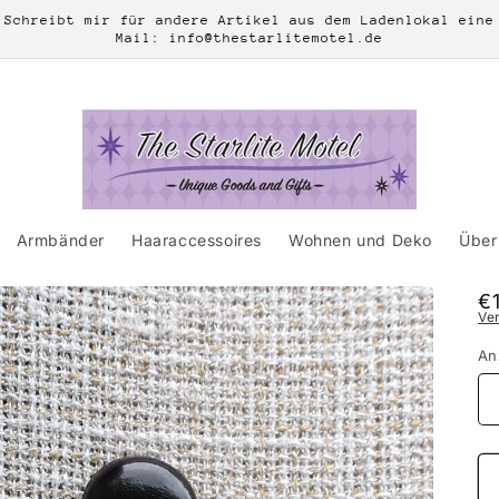
Schreibt mir für andere Artikel aus dem Ladenlokal eine
Mail: info@thestarlitemotel.de
Armbänder
Haaraccessoires
Wohnen und Deko
Über 
N
€
Ve
Pr
An