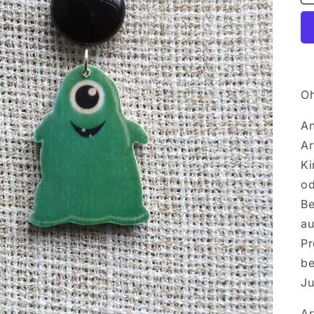
Oh
An
Ar
Ki
od
Be
au
Pr
be
Ju
Ar