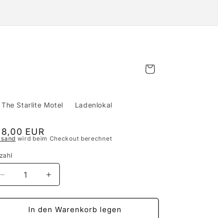
Warenkorb
The Starlite Motel
Ladenlokal
ormaler
18,00 EUR
rsand
wird beim Checkout berechnet
eis
zahl
Verringere
Erhöhe
die
die
Menge
Menge
für
für
In den Warenkorb legen