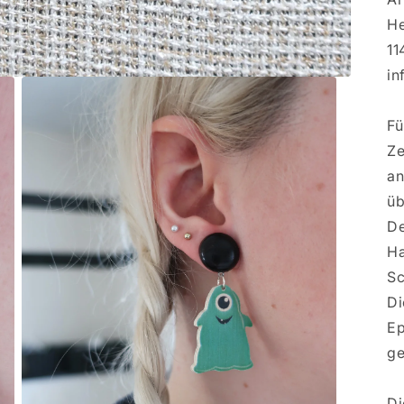
He
11
in
Fü
Ze
an
üb
De
Ha
Sc
Di
Ep
ge
Di