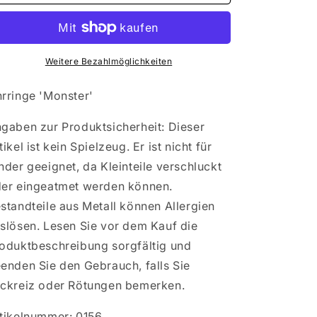
Ohrringe
Ohrringe
&#39;Monster&#39;
&#39;Monster&#39;
Weitere Bezahlmöglichkeiten
rringe 'Monster'
gaben zur Produktsicherheit: Dieser
tikel ist kein Spielzeug. Er ist nicht für
nder geeignet, da Kleinteile verschluckt
er eingeatmet werden können.
standteile aus Metall können Allergien
slösen. Lesen Sie vor dem Kauf die
oduktbeschreibung sorgfältig und
enden Sie den Gebrauch, falls Sie
ckreiz oder Rötungen bemerken.
tikelnummer: 0156