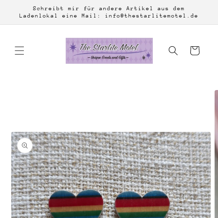
Direkt
Schreibt mir für andere Artikel aus dem
zum
Ladenlokal eine Mail: info@thestarlitemotel.de
Inhalt
Warenkorb
duktinformationen
ingen