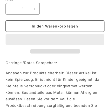
Verringere
Erhöhe
die
die
Menge
Menge
für
für
In den Warenkorb legen
Ohrringe
Ohrringe
&#39;Rotes
&#39;Rotes
Serapeherz&#39;
Serapeherz&#39;
Ohrringe 'Rotes Serapeherz'
Angaben zur Produktsicherheit: Dieser Artikel ist
kein Spielzeug. Er ist nicht für Kinder geeignet, da
Kleinteile verschluckt oder eingeatmet werden
können. Bestandteile aus Metall können Allergien
auslösen. Lesen Sie vor dem Kauf die
Produktbeschreibung sorgfältig und beenden Sie