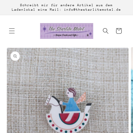
Direkt
Schreibt mir für andere Artikel aus dem
zum
Ladenlokal eine Mail: info@thestarlitemotel.de
Inhalt
Warenkorb
duktinformationen
ingen