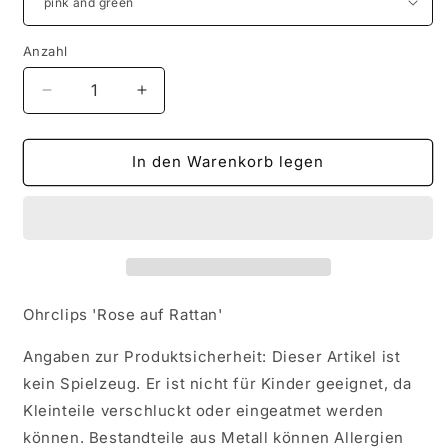
Anzahl
Verringere
Erhöhe
die
die
Menge
Menge
für
für
In den Warenkorb legen
Ohrclips
Ohrclips
&#39;Rose
&#39;Rose
auf
auf
Rattan&#39;
Rattan&#39;
Ohrclips 'Rose auf Rattan'
Angaben zur Produktsicherheit: Dieser Artikel ist
kein Spielzeug. Er ist nicht für Kinder geeignet, da
Kleinteile verschluckt oder eingeatmet werden
können. Bestandteile aus Metall können Allergien