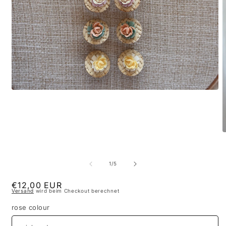
Medien
1
in
Modal
öffnen
M
2
i
M
von
1
/
5
ö
Normaler
€12,00 EUR
Versand
wird beim Checkout berechnet
Preis
rose colour