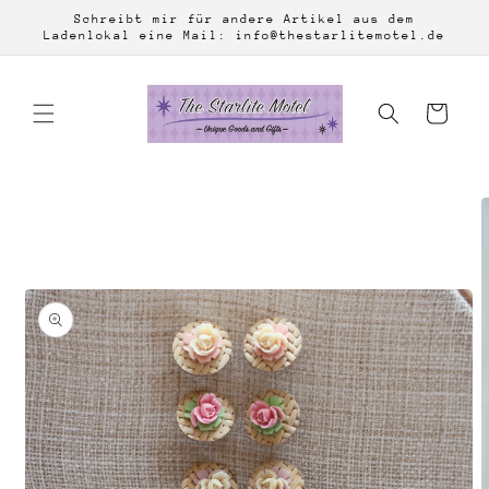
Direkt
Schreibt mir für andere Artikel aus dem
zum
Ladenlokal eine Mail: info@thestarlitemotel.de
Inhalt
Warenkorb
duktinformationen
ingen