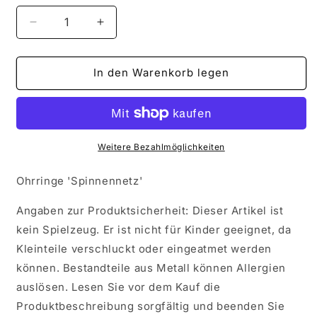
Verringere
Erhöhe
die
die
Menge
Menge
für
für
In den Warenkorb legen
Ohrringe
Ohrringe
&#39;Spinnennetz&#39;
&#39;Spinnennetz&#39;
Weitere Bezahlmöglichkeiten
Ohrringe 'Spinnennetz'
Angaben zur Produktsicherheit: Dieser Artikel ist
kein Spielzeug. Er ist nicht für Kinder geeignet, da
Kleinteile verschluckt oder eingeatmet werden
können. Bestandteile aus Metall können Allergien
auslösen. Lesen Sie vor dem Kauf die
Produktbeschreibung sorgfältig und beenden Sie