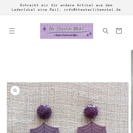
Direkt
Schreibt mir für andere Artikel aus dem
zum
Ladenlokal eine Mail: info@thestarlitemotel.de
Inhalt
Warenkorb
duktinformationen
ingen